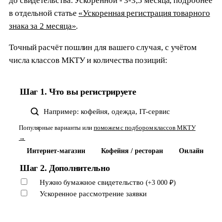
до свидетельства. Ускоренной - 3-3,5 месяца, подробнее
в отдельной статье
«Ускоренная регистрация товарного
знака за 2 месяца»
.
Точный расчёт пошлин для вашего случая, с учётом
числа классов МКТУ и количества позиций:
Шаг 1. Что вы регистрируете
Поиск класса МКТУ по описанию бизнеса
Популярные варианты или
поможем с подбором классов МКТУ
→
Интернет-магазин
Кофейня / ресторан
Онлайн-школ
Шаг 2. Дополнительно
Нужно бумажное свидетельство
(+3 000 ₽)
Ускоренное рассмотрение заявки