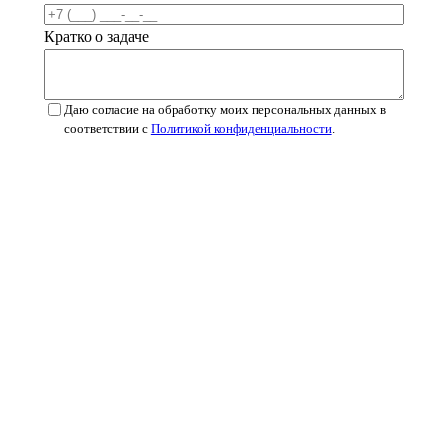
Кратко о задаче
Даю согласие на обработку моих персональных данных в
соответствии с
Политикой конфиденциальности
.
Оставить заявку
qbrand
®
Защитим
ваш знак!
+7 (925) 798-16-14
Услуги
Патентование
Сервисы
Справочник МКТУ
Справочник
О бюро
Кейсы
Блог
Контакты
Политика ПДн
© 2021-2026 Qbrand · ИП Малахов Н.А. · ИНН 501818680841