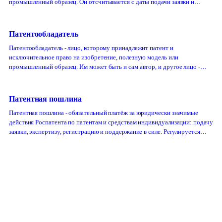
промышленный образец. Он отсчитывается с даты подачи заявки и
зависит от вида объекта.
Патентообладатель
Патентообладатель - лицо, которому принадлежит патент и
исключительное право на изобретение, полезную модель или
промышленный образец. Им может быть и сам автор, и другое лицо -
например, работодатель или правопреемник.
Патентная пошлина
Патентная пошлина - обязательный платёж за юридически значимые
действия Роспатента по патентам и средствам индивидуализации: подачу
заявки, экспертизу, регистрацию и поддержание в силе. Регулируется
Положением о пошлинах (ПП РФ № 941), а не Налоговым кодексом.
qbrand
®
Защитим
ваш знак!
+7 (925) 798-16-14
Услуги
Патентование
Сервисы
Справочник МКТУ
Справочник
О бюро
Кейсы