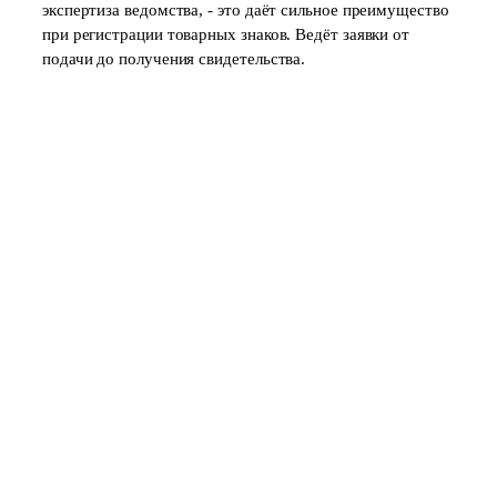
экспертиза ведомства, - это даёт сильное преимущество
при регистрации товарных знаков. Ведёт заявки от
подачи до получения свидетельства.
Поможем выбрать вид патента
Оценим ваш объект и подскажем, что подходит -
изобретение, полезная модель или промышленный
образец. Рассчитаем сроки и смету с
госпошлинами.
Имя