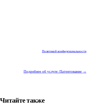
Телефон
Способ связи
Телеграм
WhatsApp
Звонок
Отправить заявку
Нажимая «Отправить заявку», я даю согласие на
обработку моих персональных данных в
соответствии с
Политикой конфиденциальности
.
Подробнее об услуге: Патентование →
Читайте также