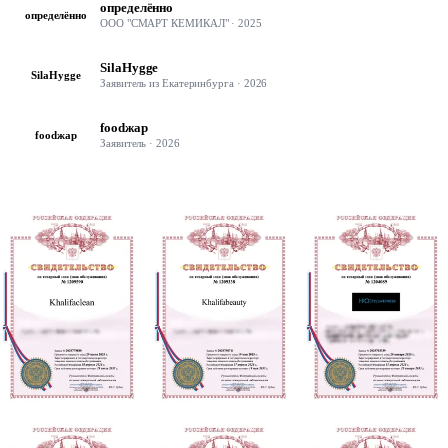
определённо
определённо
ООО "СМАРТ КЕМИКАЛ"
·
2025
SilaHygge
SilaHygge
Заявитель из Екатеринбурга
·
2026
foodжар
foodжар
Заявитель
·
2026