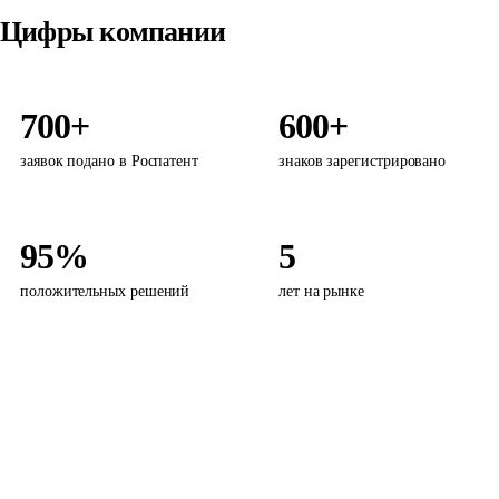
Цифры компании
700+
600+
заявок подано в Роспатент
знаков зарегистрировано
95%
5
положительных решений
лет на рынке
Защитите свой товарный знак
Расскажите про название и класс бизнеса - позвоним за 15
минут и проверим знак на уникальность.