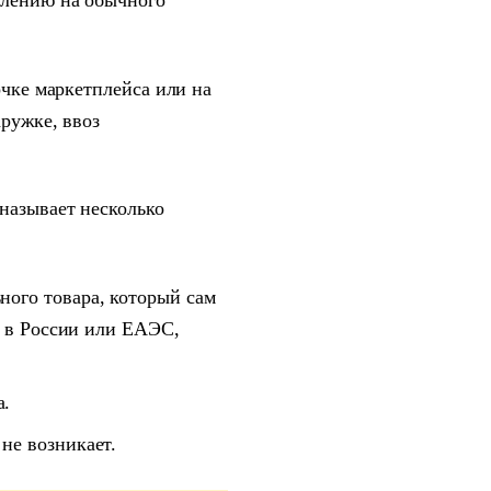
тлению на обычного
очке маркетплейса или на
аружке, ввоз
называет несколько
ного товара, который сам
от в России или ЕАЭС,
а.
не возникает.