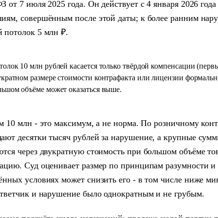
З от 7 июля 2025 года. Он действует с 4 января 2026 года
иям, совершённым после этой даты; к более ранним нар
 потолок 5 млн ₽.
толок 10 млн рублей касается только твёрдой компенсации (перв
укратном размере стоимости контрафакта или лицензии формально
льшом объёме может оказаться выше.
м 10 млн - это максимум, а не норма. По розничному кон
ают десятки тысяч рублей за нарушение, а крупные сумм
ются через двукратную стоимость при большом объёме тов
ацию. Суд оценивает размер по принципам разумности и 
ённых условиях может снизить его - в том числе ниже ми
ответчик и нарушение было однократным и не грубым.