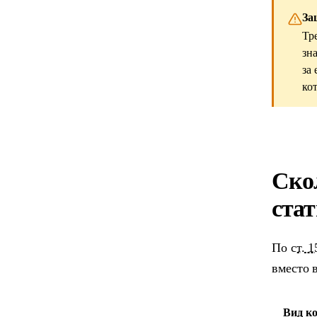
За
Тр
зн
за
ко
Ско
ста
По
ст. 
вместо 
Вид к