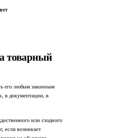
вует
на товарный
ть его любым законным
х, в документации, в
ждественного или сходного
г, если возникает