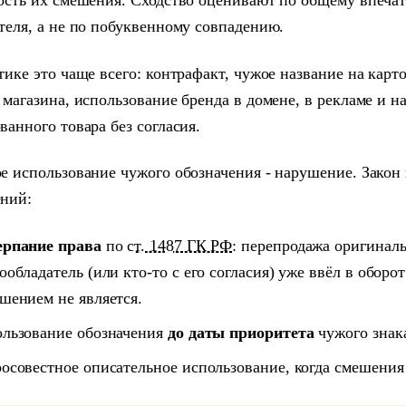
ость их смешения. Сходство оценивают по общему впеча
теля, а не по побуквенному совпадению.
тике это чаще всего: контрафакт, чужое название на карт
 магазина, использование бренда в домене, в рекламе и н
ванного товара без согласия.
е использование чужого обозначения - нарушение. Закон 
ний:
ерпание права
по
ст. 1487 ГК РФ
: перепродажа оригиналь
ообладатель (или кто-то с его согласия) уже ввёл в обор
шением не является.
льзование обозначения
до даты приоритета
чужого знак
осовестное описательное использование, когда смешения 