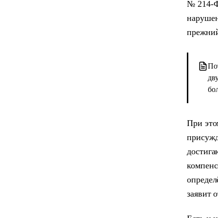
№ 214-Ф
нарушен
прежний
По
дв
бо
При это
присужд
достига
компенс
определ
заявит 