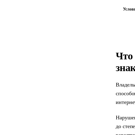
Услов
Что
зна
Владель
способо
интерне
Нарушен
до степ