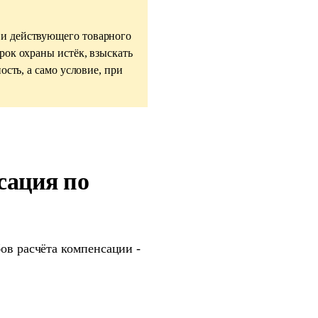
 и действующего товарного
рок охраны истёк, взыскать
ость, а само условие, при
сация по
ов расчёта компенсации -