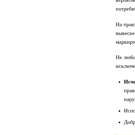
вероятн
потреби
На прак
вывеске
маркиро
Не любо
исключе
Исч
прав
нару
Испо
Добр