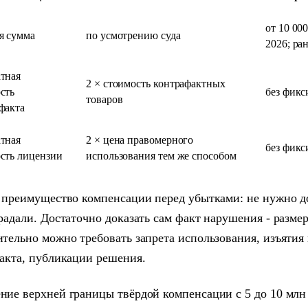
от 10 000
я сумма
по усмотрению суда
2026; ран
тная
2 × стоимость контрафактных
сть
без фикс
товаров
факта
тная
2 × цена правомерного
без фикс
сть лицензии
использования тем же способом
 преимущество компенсации перед убытками: не нужно д
радали. Достаточно доказать сам факт нарушения - размер
тельно можно требовать запрета использования, изъятия
акта, публикации решения.
ие верхней границы твёрдой компенсации с 5 до 10 млн