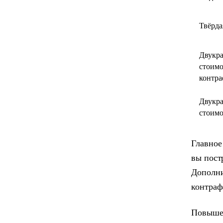
Твёрда
Двукра
стоимо
контра
Двукра
стоимо
Главное
вы пост
Дополни
контраф
Повышен