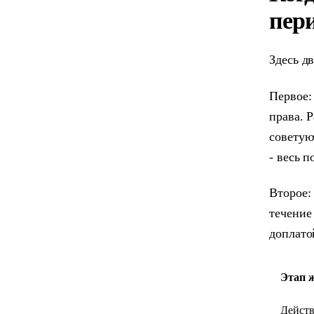
пер
Здесь д
Первое:
права. 
советую
- весь п
Второе:
течение
доплато
Этап 
Действ