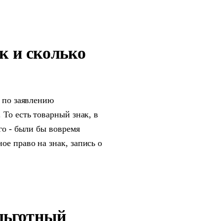
к и сколько
т по заявлению
. То есть товарный знак, в
го - были бы вовремя
е право на знак, запись о
 льготный