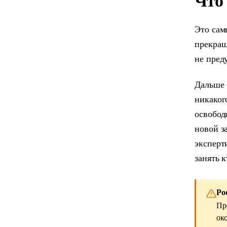
Что 
Это сам
прекращ
не пред
Дальше 
никаког
освобод
новой з
эксперт
занять к
Ро
Пр
ок