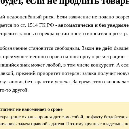
будет, если не продлить това
ый недооценённый риск. Если заявление не подано вовре
ается по
ст. 1514 ГК РФ
-
автоматически и без уведомл
упредит: запись о прекращении просто вносится в реестр.
обозначение становится свободным. Закон
не даёт
бывшем
о преимущественного права на повторную регистрацию - 
ившийся знак может любой, в том числе конкурент. А есл
аявкой, прежний приоритет потерян: заявка получит нов
изу заново, без гарантии успеха. За время этого «провала
то-то другой.
спатент не напоминает о сроке
екращение охраны происходит само собой, по факту бездействия.
ончания - задача правообладателя. Поэтому крупные владельцы п