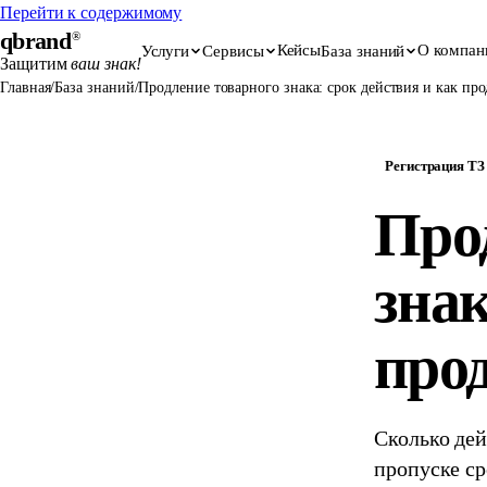
Перейти к содержимому
qbrand
®
Кейсы
О компан
Услуги
Сервисы
База знаний
Защитим
ваш знак!
Главная
/
База знаний
/
Продление товарного знака: срок действия и как про
Регистрация ТЗ
Про
знак
про
Сколько дей
пропуске ср