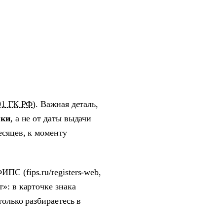
491 ГК РФ
). Важная деталь,
вки
, а не от даты выдачи
есяцев, к моменту
С (fips.ru/registers-web,
»: в карточке знака
только разбираетесь в