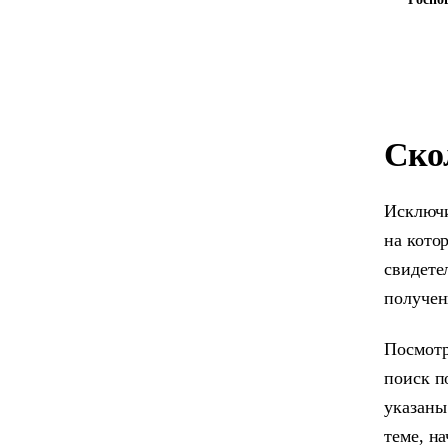
Ско
Исключи
на кото
свидете
получен
Посмотр
поиск п
указаны
теме, н