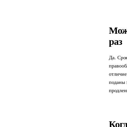
Мож
раз
Да. Сро
правооб
отличие
поданы 
продлен
Ког