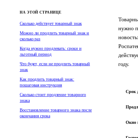
НА ЭТОЙ СТРАНИЦЕ
Товарный
Сколько действует товарный знак
нужно п
Можно ли продлить товарный знак и
новость
сколько раз
Роспате
Когда нужно продлевать: сроки и
льготный период
действуе
году.
Что будет, если не продлить товарный
знак
Как продлить товарный знак:
пошаговая инструкция
Срок 
Сколько стоит продление товарного
знака
Продл
Восстановление товарного знака после
окончания срока
Окно 
Госпо