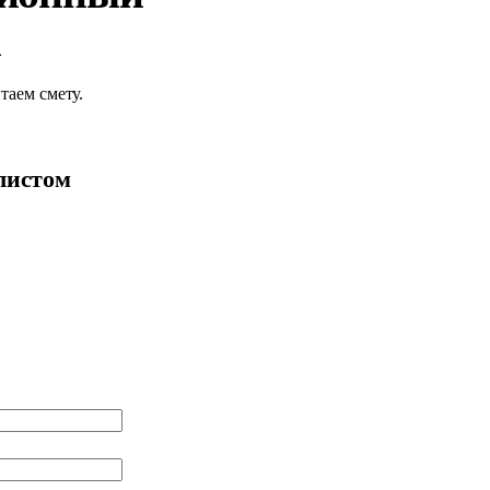
таем смету.
листом