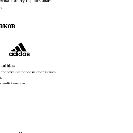
язка к месту ограничивает
о.
аков
 adidas
асположение полос на спортивной
и.
ikimedia Commons