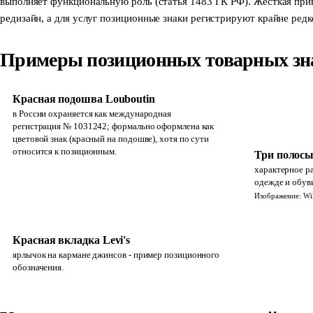
выполняет функциональную роль (статья 1483 ГК РФ). Жёсткая прив
редизайн, а для услуг позиционные знаки регистрируют крайне редк
Примеры позиционных товарных зн
Красная подошва Louboutin
в России охраняется как международная
регистрация № 1031242; формально оформлена как
цветовой знак (красный на подошве), хотя по сути
относится к позиционным.
Три полосы
характерное р
одежде и обув
Изображение: W
Красная вкладка Levi's
ярлычок на кармане джинсов - пример позиционного
обозначения.