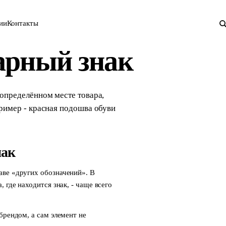
ии
Контакты
арный знак
 определённом месте товара,
пример - красная подошва обуви
нак
аве «других обозначений». В
 где находится знак, - чаще всего
брендом, а сам элемент не