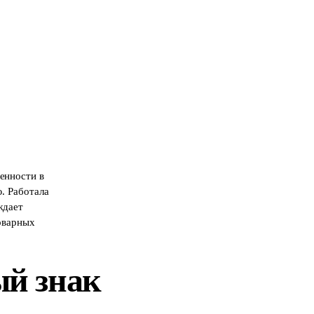
енности в
. Работала
ждает
товарных
ый знак