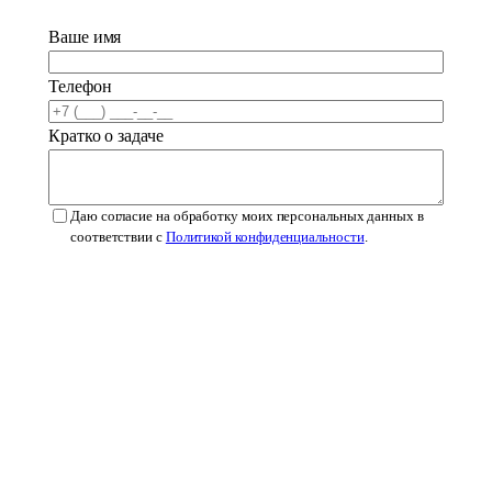
Ваше имя
Телефон
Кратко о задаче
Даю согласие на обработку моих персональных данных в
соответствии с
Политикой конфиденциальности
.
Оставить заявку
qbrand
®
Защитим
ваш знак!
+7 (925) 798-16-14