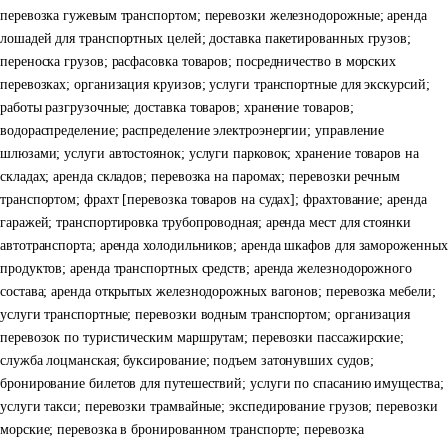
перевозка гужевым транспортом; перевозки железнодорожные; аренда
лошадей для транспортных целей; доставка пакетированных грузов;
переноска грузов; расфасовка товаров; посредничество в морских
перевозках; организация круизов; услуги транспортные для экскурсий;
работы разгрузочные; доставка товаров; хранение товаров;
водораспределение; распределение электроэнергии; управление
шлюзами; услуги автостоянок; услуги парковок; хранение товаров на
складах; аренда складов; перевозка на паромах; перевозки речным
транспортом; фрахт [перевозка товаров на судах]; фрахтование; аренда
гаражей; транспортировка трубопроводная; аренда мест для стоянки
автотранспорта; аренда холодильников; аренда шкафов для замороженных
продуктов; аренда транспортных средств; аренда железнодорожного
состава; аренда открытых железнодорожных вагонов; перевозка мебели;
услуги транспортные; перевозки водным транспортом; организация
перевозок по туристическим маршрутам; перевозки пассажирские;
служба лоцманская; буксирование; подъем затонувших судов;
бронирование билетов для путешествий; услуги по спасанию имущества;
услуги такси; перевозки трамвайные; экспедирование грузов; перевозки
морские; перевозка в бронированном транспорте; перевозка