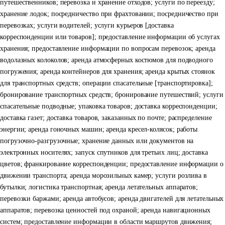
путешественников; перевозка и хранение отходов; услуги по переезду;
хранение лодок; посредничество при фрахтовании; посредничество при
перевозках; услуги водителей; услуги курьеров [доставка
корреспонденции или товаров]; предоставление информации об услугах
хранения; предоставление информации по вопросам перевозок; аренда
водолазных колоколов; аренда атмосферных костюмов для подводного
погружения; аренда контейнеров для хранения; аренда крытых стоянок
для транспортных средств; операции спасательные [транспортировка];
бронирование транспортных средств; бронирование путешествий; услуги
спасательные подводные; упаковка товаров; доставка корреспонденции;
доставка газет; доставка товаров, заказанных по почте; распределение
энергии; аренда гоночных машин; аренда кресел-колясок; работы
погрузочно-разгрузочные; хранение данных или документов на
электронных носителях; запуск спутников для третьих лиц; доставка
цветов; франкирование корреспонденции; предоставление информации о
движении транспорта; аренда морозильных камер; услуги розлива в
бутылки; логистика транспортная; аренда летательных аппаратов;
перевозки баржами; аренда автобусов; аренда двигателей для летательных
аппаратов; перевозка ценностей под охраной; аренда навигационных
систем; предоставление информации в области маршрутов движения;