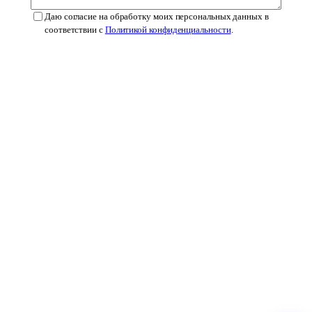
Даю согласие на обработку моих персональных данных в
соответствии с
Политикой конфиденциальности
.
Оставить заявку
qbrand
®
Защитим
ваш знак!
+7 (925) 798-16-14
Услуги
Патентование
Сервисы
Справочник МКТУ
Справочник
О бюро
Кейсы
Блог
Контакты
Политика ПДн
© 2021-2026 Qbrand · ИП Малахов Н.А. · ИНН 501818680841
info@qbrand.ru