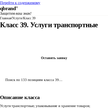
Перейти к содержимому
qbrand
®
Защитим
ваш знак!
Главная
/
Услуги
/
Класс 39
Класс 39.
Услуги транспортные
Зарегистрировать товарный знак в классе 39
Подбор классов под ваш бизнес и проверка в Роспатенте - за 24 часа,
бесплатно
Оставить заявку
Описание класса
Услуги транспортные; упаковывание и хранение товаров;